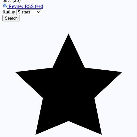
88% (23)
Review RSS feed
Rating
Search