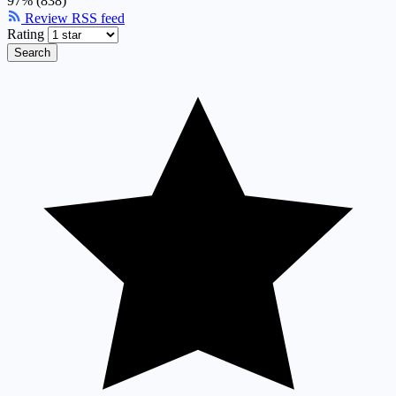
97% (838)
Review RSS feed
Rating
Search